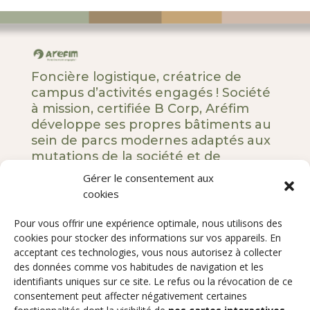
Foncière logistique, créatrice de
campus d’activités engagés ! Société
à mission, certifiée B Corp, Aréfim
développe ses propres bâtiments au
sein de parcs modernes adaptés aux
mutations de la société et de
l’entreprise.
Gérer le consentement aux
cookies
5 rue Royale – 75008 Paris
Pour vous offrir une expérience optimale, nous utilisons des
Notre ADN
cookies pour stocker des informations sur vos appareils. En
acceptant ces technologies, vous nous autorisez à collecter
Nos engagements
des données comme vos habitudes de navigation et les
Nos développements
identifiants uniques sur ce site. Le refus ou la révocation de ce
Qui sommes-nous ?
consentement peut affecter négativement certaines
Contact