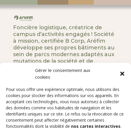
Foncière logistique, créatrice de
campus d’activités engagés ! Société
à mission, certifiée B Corp, Aréfim
développe ses propres bâtiments au
sein de parcs modernes adaptés aux
mutations de la société et de
l’entreprise.
Gérer le consentement aux
cookies
5 rue Royale – 75008 Paris
Pour vous offrir une expérience optimale, nous utilisons des
Notre ADN
cookies pour stocker des informations sur vos appareils. En
Nos engagements
acceptant ces technologies, vous nous autorisez à collecter
des données comme vos habitudes de navigation et les
Nos développements
identifiants uniques sur ce site. Le refus ou la révocation de ce
Qui sommes-nous ?
consentement peut affecter négativement certaines
Contact
fonctionnalités dont la visibilité de
nos cartes interactives
.