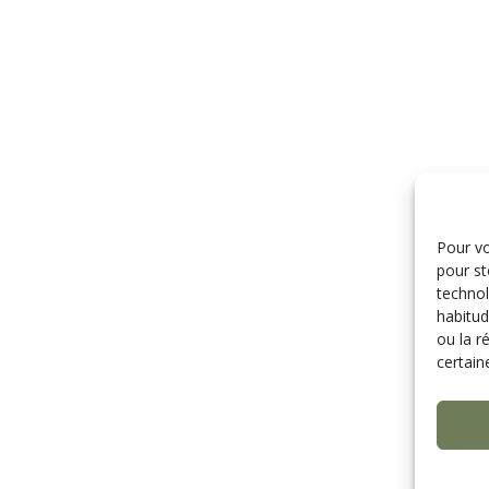
Pour vo
pour st
techno
habitud
ou la r
certain