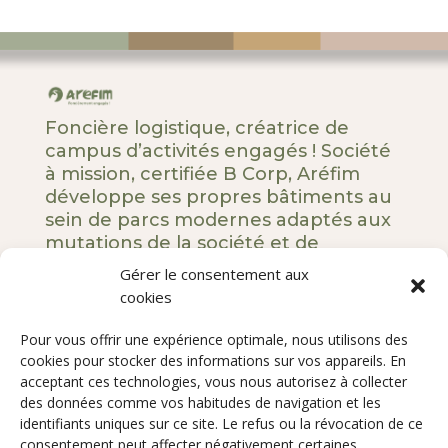
Foncière logistique, créatrice de
campus d’activités engagés ! Société
à mission, certifiée B Corp, Aréfim
développe ses propres bâtiments au
sein de parcs modernes adaptés aux
mutations de la société et de
l’entreprise.
Gérer le consentement aux
cookies
5 rue Royale – 75008 Paris
Pour vous offrir une expérience optimale, nous utilisons des
Notre ADN
cookies pour stocker des informations sur vos appareils. En
Nos engagements
acceptant ces technologies, vous nous autorisez à collecter
des données comme vos habitudes de navigation et les
Nos développements
identifiants uniques sur ce site. Le refus ou la révocation de ce
Qui sommes-nous ?
consentement peut affecter négativement certaines