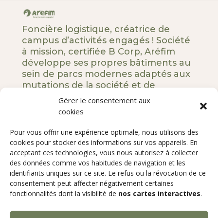
Foncière logistique, créatrice de
campus d’activités engagés ! Société
à mission, certifiée B Corp, Aréfim
développe ses propres bâtiments au
sein de parcs modernes adaptés aux
mutations de la société et de
l’entreprise.
Gérer le consentement aux
cookies
5 rue Royale – 75008 Paris
Pour vous offrir une expérience optimale, nous utilisons des
Notre ADN
cookies pour stocker des informations sur vos appareils. En
Nos engagements
acceptant ces technologies, vous nous autorisez à collecter
des données comme vos habitudes de navigation et les
Nos développements
identifiants uniques sur ce site. Le refus ou la révocation de ce
Qui sommes-nous ?
consentement peut affecter négativement certaines
Contact
fonctionnalités dont la visibilité de
nos cartes interactives
.
Copyright
©2024 AREFIM