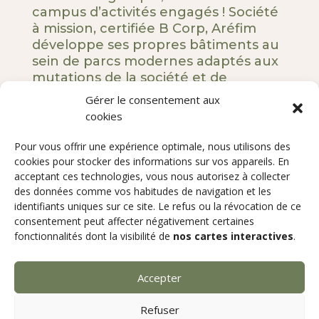
campus d’activités engagés ! Société
à mission, certifiée B Corp, Aréfim
développe ses propres bâtiments au
sein de parcs modernes adaptés aux
mutations de la société et de
l’entreprise.
Gérer le consentement aux
cookies
5 rue Royale – 75008 Paris
Pour vous offrir une expérience optimale, nous utilisons des
Notre ADN
cookies pour stocker des informations sur vos appareils. En
acceptant ces technologies, vous nous autorisez à collecter
Nos engagements
des données comme vos habitudes de navigation et les
Nos développements
identifiants uniques sur ce site. Le refus ou la révocation de ce
Qui sommes-nous ?
consentement peut affecter négativement certaines
Contact
fonctionnalités dont la visibilité de
nos cartes interactives
.
Copyright
©2024 AREFIM
Accepter
Mentions légales
Politique de confidentialité
Refuser